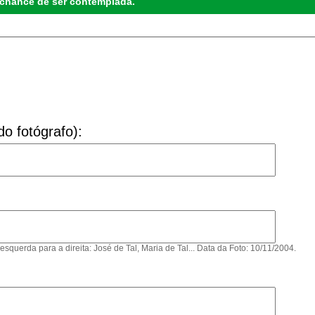
 chance de ser contemplada.
o fotógrafo):
erda para a direita: José de Tal, Maria de Tal... Data da Foto: 10/11/2004.