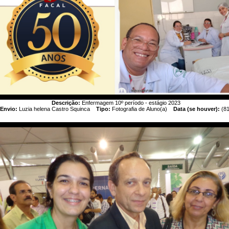
Descrição:
Enfermagem 10º período - estágio 2023
Envio:
Luzia helena Castro Squinca
Tipo:
Fotografia de Aluno(a)
Data (se houver):
(81