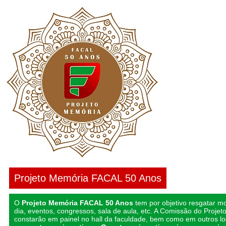
Projeto Memória FACAL 50 Anos
O
Projeto Memória FACAL 50 Anos
tem por objetivo resgatar m
dia, eventos, congressos, sala de aula, etc. A Comissão do Projeto
constarão em painel no hall da faculdade, bem como em outros l