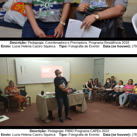
Descrição:
Pedagogia: Coordenadora e Preceptora. Programa Residência 2018
Envio:
Luzia Helena Castro Squinca
Tipo:
Fotografia de Evento
Data (se houver):
(79
Descrição:
Pedagogia: PIBID Programa CAPEs 2022
Envio:
Luzia Helena Castro Squinca
Tipo:
Fotografia de Evento
Data (se houver):
(78