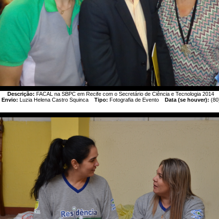
Descrição:
FACAL na SBPC em Recife com o Secretário de Ciência e Tecnologia 2014
Envio:
Luzia Helena Castro Squinca
Tipo:
Fotografia de Evento
Data (se houver):
(80