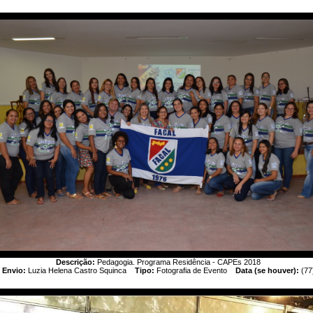
Descrição:
Pedagogia. Programa Residência - CAPEs 2018
Envio:
Luzia Helena Castro Squinca
Tipo:
Fotografia de Evento
Data (se houver):
(77